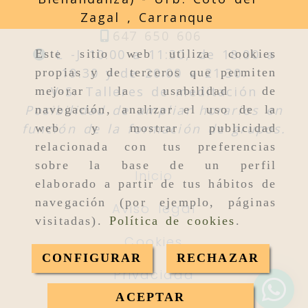
Zagal ,
Carranque
647 650 606
L -J 10:00 a 11:30, de 18:00 a
Este sitio web utiliza cookies
19:30 y de 20:00 a 21:30.
propias y de terceros que permiten
V-S: Talleres de meditación
mejorar la usabilidad de
Posibilidad de ampliar horarios en
navegación, analizar el uso de la
función de la formación de grupos.
web y mostrar publicidad
relacionada con tus preferencias
sobre la base de un perfil
Inicio
elaborado a partir de tus hábitos de
navegación (por ejemplo, páginas
Aviso legal
visitadas).
Política de cookies
.
Cookies
CONFIGURAR
RECHAZAR
Privacidad
ACEPTAR
Frases de yoga